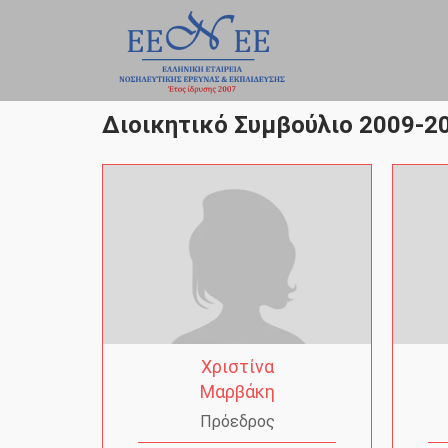
Skip
to
content
Διοικητικό Συμβούλιο 2009-2
Χριστίνα
Μαρβάκη
Πρόεδρος