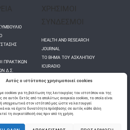
ΡΕΙΑ
ΧΡΗΣΙΜΟΙ
ΣΥΝΔΕΣΜΟΙ
 ΣΥΜΒΟΥΛΙΟ
Ο
HEALTH AND RESEARCH
ΥΣΤΑΣΗΣ
JOURNAL
ΤΟ ΒΗΜΑ ΤΟΥ ΑΣΚΛΗΠΙΟΥ
Ι ΠΡΑΚΤΙΚΩΝ
ICURADIO
Ν Δ.Σ.
ΕΤΑΙΡΕΙΑΣ ΜΕΛΕΤΗΣ
Αυτός ο ιστότοπος χρησιμοποιεί cookies
ΠΑΡΑΓΟΝΤΩΝ ΚΙΝΔΥΝΟΥ ΓΙΑ
ΑΓΓΕΙΑΚΑ ΝΟΣΗΜΑΤΑ
ε cookies για τη βελτίωση της λειτουργίας του ιστοτόπου και της
 σε αυτόν. Εκτός από τα απολύτως αναγκαία cookies, τα οποία είναι
γή υποχρεωτικά στον ιστότοπό μας ώστε να λειτουργεί
κά και να έχετε δυνατότητα πρόσβασης σε αυτόν, κάθε άλλη
ιτεί τη συγκατάθεσή σας πριν από τη χρήση.